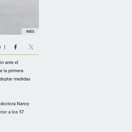
IMSS
e
ón ante el
e la primera
adoptar medidas
, doctora Nancy
rior a los 57