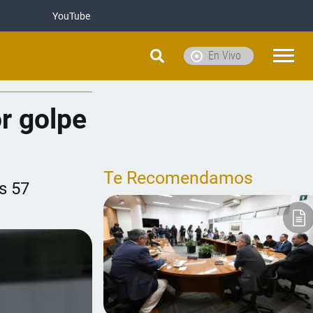
YouTube
En Vivo
r golpe
Te Recomendamos
s 57