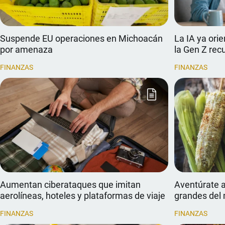
Suspende EU operaciones en Michoacán
La IA ya orie
por amenaza
la Gen Z recu
FINANZAS
FINANZAS
Aumentan ciberataques que imitan
Aventúrate a
aerolíneas, hoteles y plataformas de viaje
grandes del
FINANZAS
FINANZAS