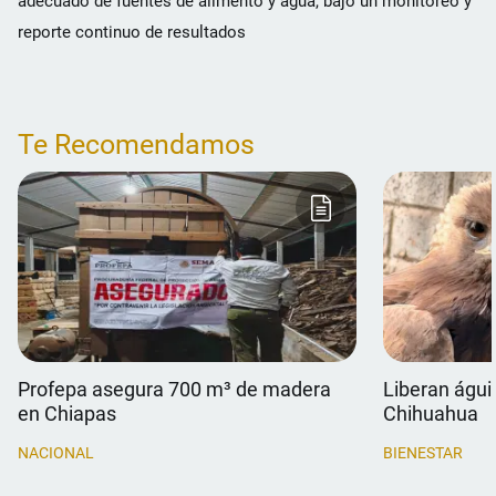
adecuado de fuentes de alimento y agua, bajo un monitoreo y
reporte continuo de resultados
Te Recomendamos
Profepa asegura 700 m³ de madera
Liberan águil
en Chiapas
Chihuahua
NACIONAL
BIENESTAR