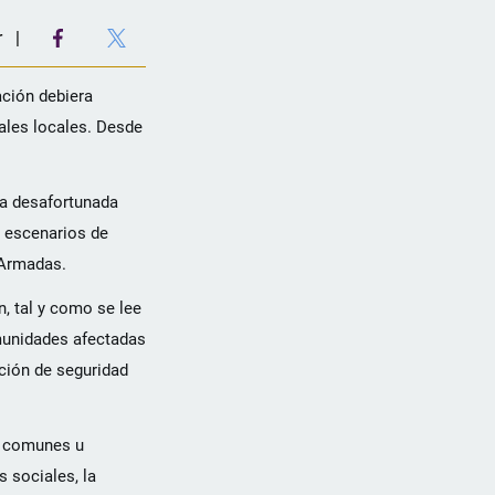
r
ación debiera
iales locales. Desde
na desafortunada
n escenarios de
 Armadas.
, tal y como se lee
omunidades afectadas
ación de seguridad
an comunes u
 sociales, la