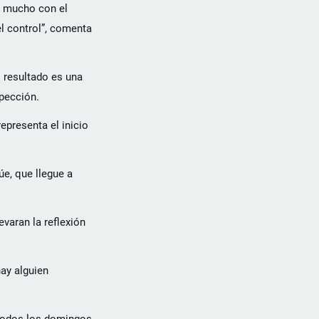
o mucho con el
el control”, comenta
l resultado es una
pección.
epresenta el inicio
e, que llegue a
varan la reflexión
hay alguien