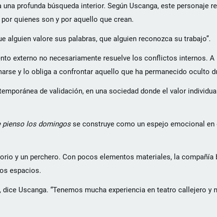
sa una profunda búsqueda interior. Según Uscanga, este personaje r
 por quienes son y por aquello que crean.
ue alguien valore sus palabras, que alguien reconozca su trabajo”.
to externo no necesariamente resuelve los conflictos internos. A p
marse y lo obliga a confrontar aquello que ha permanecido oculto d
ntemporánea de validación, en una sociedad donde el valor individua
 pienso los domingos
se construye como un espejo emocional en e
orio y un perchero. Con pocos elementos materiales, la compañía bu
tos espacios.
, dice Uscanga. “Tenemos mucha experiencia en teatro callejero y 
.