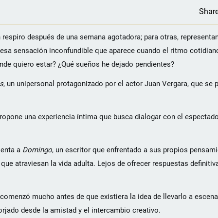
Shar
 respiro después de una semana agotadora; para otras, representan 
esa sensación inconfundible que aparece cuando el ritmo cotidiano
donde quiero estar? ¿Qué sueños he dejado pendientes?
s
, un unipersonal protagonizado por el actor Juan Vergara, que se 
 propone una experiencia íntima que busca dialogar con el espectado
senta a
Domingo
, un escritor que enfrentado a sus propios pensami
ue atraviesan la vida adulta. Lejos de ofrecer respuestas definitiva
o comenzó mucho antes de que existiera la idea de llevarlo a escena
forjado desde la amistad y el intercambio creativo.