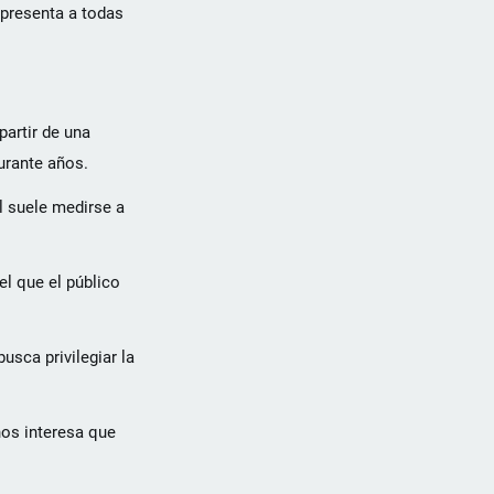
epresenta a todas
artir de una
urante años.
l suele medirse a
l que el público
sca privilegiar la
nos interesa que