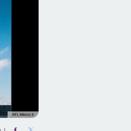
NFL México X
e