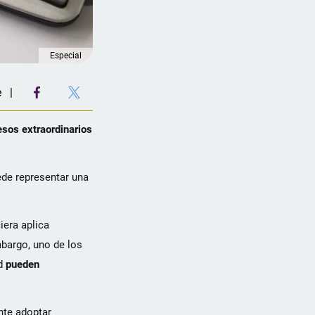
Especial
e
esos extraordinarios
ede representar una
iera aplica
mbargo, uno de los
d
pueden
nte adoptar