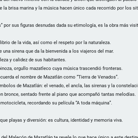
 la brisa marina y la música hacen único cada recorrido por los si
por sus figuras desnudas dada su etimología, es la obra más vis
ibrio de la vida, así como el respeto por la naturaleza.
e una sirena que da la bienvenida a los viajeros del mar.
lleza y calidez de sus habitantes.
noza, orgullo mazatleco cuya música trascendió fronteras.
recuerda el nombre de Mazatlán como “Tierra de Venados”.
bolos de Mazatlán: el venado, el ancla, las sirenas y la constelac
en bronce, sentado frente al piano que acompañó tantas melodías.
otocicleta, recordando su película “A toda máquina”.
e playas y diversión: es cultura, identidad y memoria viva.
del Malecón de Mazatlán te revele lo que hace único a este destin