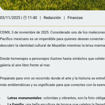
03/11/2025 | 🕑 11:40
Redacción
Finanzas
CDMX, 3 de noviembre de 2025. Considerado uno de los malecones 
Pacífico mexicano es un imperdible para quienes desean conectar 
descubrir la identidad cultural de Mazatlán mientras la brisa marina
Desde homenajes a personajes ilustres hasta símbolos que celebran
galería al aire libre frente al mar.
Prepárate para vivir un recorrido donde el arte y la historia se en
más emblemáticas y su significado para que conectes con la esenc
·
Letras monumentales
: coloridas y vibrantes, son la foto obli
·
La Familia
: una bella escultura de bronce que celebra la llega