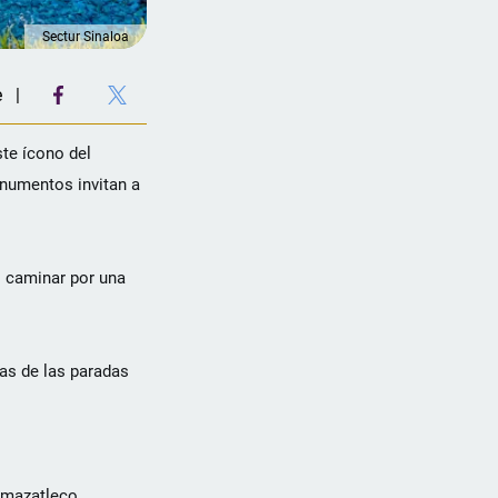
Sectur Sinaloa
e
te ícono del
onumentos invitan a
o caminar por una
nas de las paradas
o mazatleco.