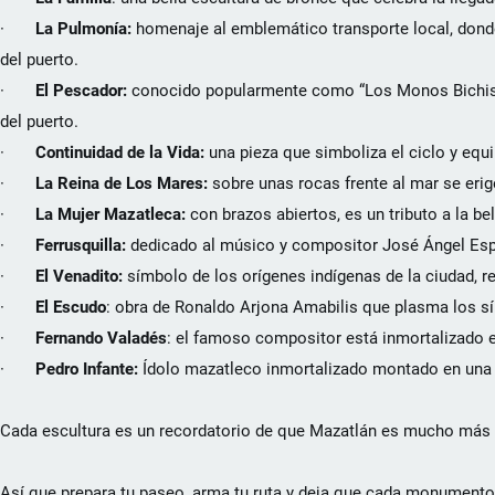
·
La Pulmonía:
homenaje al emblemático transporte local, donde
del puerto.
·
El Pescador:
conocido popularmente como “Los Monos Bichis” 
del puerto.
·
Continuidad de la Vida:
una pieza que simboliza el ciclo y equil
·
La Reina de Los Mares:
sobre unas rocas frente al mar se erig
·
La Mujer Mazatleca:
con brazos abiertos, es un tributo a la be
·
Ferrusquilla:
dedicado al músico y compositor José Ángel Espi
·
El Venadito:
símbolo de los orígenes indígenas de la ciudad, 
·
El Escudo
: obra de Ronaldo Arjona Amabilis que plasma los sím
·
Fernando Valadés
: el famoso compositor está inmortalizado 
·
Pedro Infante:
Ídolo mazatleco inmortalizado montado en una m
Cada escultura es un recordatorio de que Mazatlán es mucho más qu
Así que prepara tu paseo, arma tu ruta y deja que cada monumento 