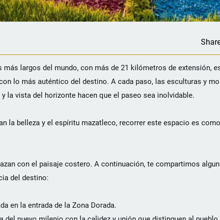
Shar
más largos del mundo, con más de 21 kilómetros de extensión, es
con lo más auténtico del destino. A cada paso, las esculturas y m
 y la vista del horizonte hacen que el paseo sea inolvidable.
 la belleza y el espíritu mazatleco, recorrer este espacio es com
trelazan con el paisaje costero. A continuación, te compartimos algu
ia del destino:
gada en la entrada de la Zona Dorada.
da del nuevo milenio con la calidez y unión que distinguen al puebl