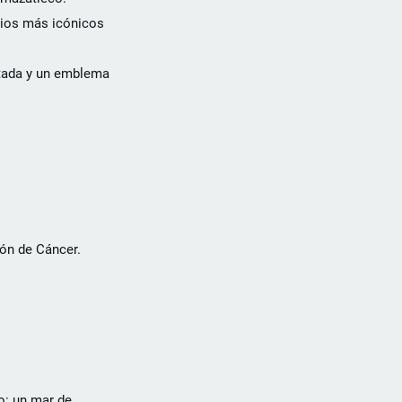
tios más icónicos
itada y un emblema
ión de Cáncer.
o: un mar de