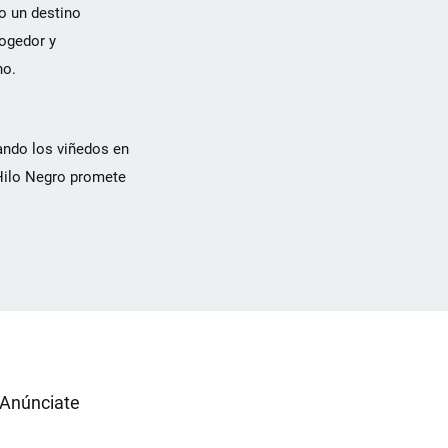
o un destino
cogedor y
no.
rando los viñedos en
 Hilo Negro promete
Anúnciate