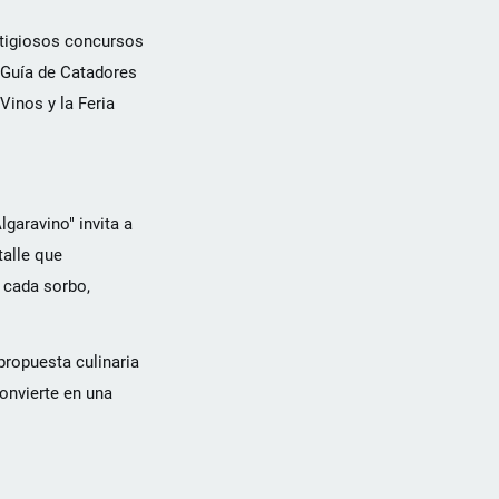
stigiosos concursos
 Guía de Catadores
inos y la Feria
garavino" invita a
talle que
 cada sorbo,
propuesta culinaria
onvierte en una