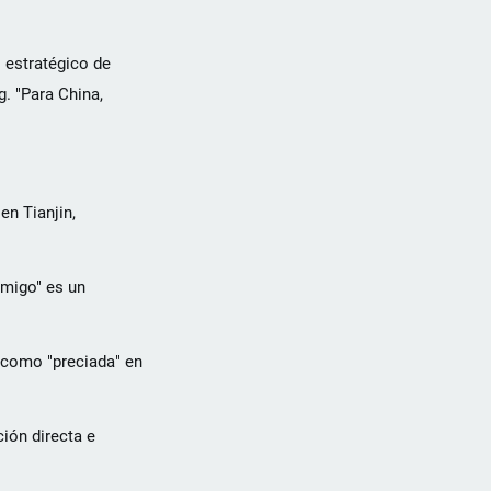
o estratégico de
g. "Para China,
en Tianjin,
amigo" es un
al como "preciada" en
ción directa e