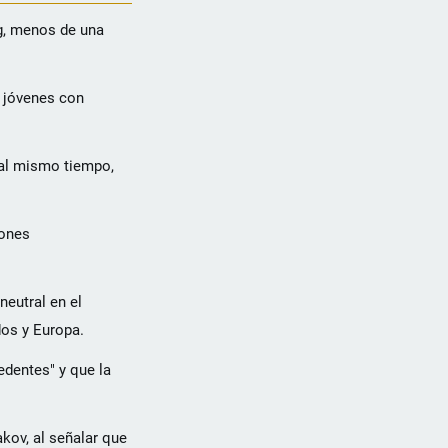
ng, menos de una
y jóvenes con
 al mismo tiempo,
iones
neutral en el
dos y Europa.
edentes" y que la
akov, al señalar que