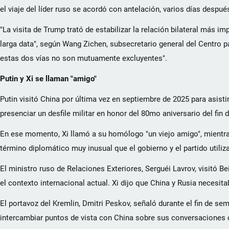
el viaje del líder ruso se acordó con antelación, varios días despué
"La visita de Trump trató de estabilizar la relación bilateral más im
larga data", según Wang Zichen, subsecretario general del Centro p
estas dos vías no son mutuamente excluyentes".
Putin y Xi se llaman "amigo"
Putin visitó China por última vez en septiembre de 2025 para asist
presenciar un desfile militar en honor del 80mo aniversario del fi
En ese momento, Xi llamó a su homólogo "un viejo amigo", mientras
término diplomático muy inusual que el gobierno y el partido utiliz
El ministro ruso de Relaciones Exteriores, Serguéi Lavrov, visitó Bei
el contexto internacional actual. Xi dijo que China y Rusia necesit
El portavoz del Kremlin, Dmitri Peskov, señaló durante el fin de sem
intercambiar puntos de vista con China sobre sus conversaciones