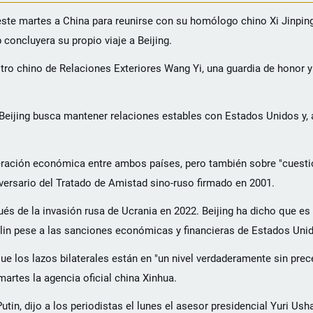
ó este martes a China para reunirse con su homólogo chino Xi Jinpi
oncluyera su propio viaje a Beijing.
nistro chino de Relaciones Exteriores Wang Yi, una guardia de honor 
 Beijing busca mantener relaciones estables con Estados Unidos y,
operación económica entre ambos países, pero también sobre "cuest
niversario del Tratado de Amistad sino-ruso firmado en 2001.
s de la invasión rusa de Ucrania en 2022. Beijing ha dicho que es 
lin pese a las sanciones económicas y financieras de Estados Uni
ue los lazos bilaterales están en "un nivel verdaderamente sin prec
artes la agencia oficial china Xinhua.
utin, dijo a los periodistas el lunes el asesor presidencial Yuri Ush