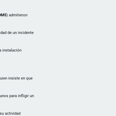
OMS
) admitieron
idad de un incidente
a instalación
uien insiste en que
nos para infligir un
su actividad