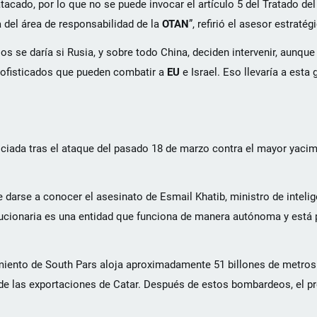
tacado, por lo que no se puede invocar el artículo 5 del Tratado del
a del área de responsabilidad de la
OTAN
”, refirió el asesor estratég
os se daría si Rusia, y sobre todo China, deciden intervenir, aunque
sofisticados que pueden combatir a
EU
e Israel. Eso llevaría a esta 
iada tras el ataque del pasado 18 de marzo contra el mayor yacim
e darse a conocer el asesinato de Esmail Khatib, ministro de intelige
ucionaria es una entidad que funciona de manera autónoma y está 
cimiento de South Pars aloja aproximadamente 51 billones de metros
 de las exportaciones de Catar. Después de estos bombardeos, el pr