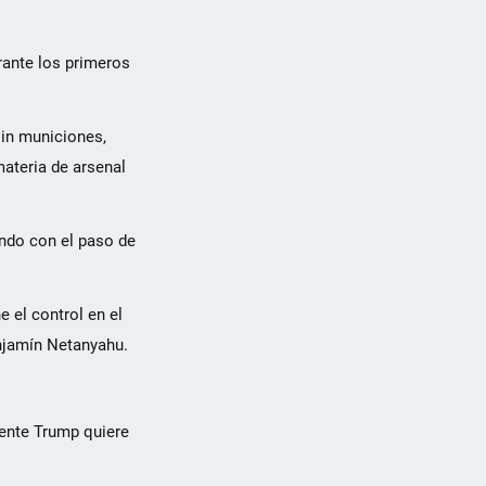
rante los primeros
sin municiones,
ateria de arsenal
endo con el paso de
e el control en el
enjamín Netanyahu.
dente Trump quiere