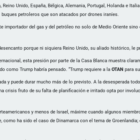
a, Reino Unido, España, Bélgica, Alemania, Portugal, Holanda e Itali
os buques petroleros que son atacados por drones iraníes.
e importador del gas y del petróleo no solo de Medio Oriente sino 
esencanto porque ni siquiera Reino Unido, su aliado histórico, le p
ernacional, esta presión por parte de la Casa Blanca muestra clara
iendo como Trump habría pensado. “Trump requiere a la
OTAN
para su 
nada y puede durar mucho más de lo previsto. A la desesperada tod
isis fruto de su falta de planificación e irritado opta por involuc
norteamericanos y menos de Israel, máxime cuando algunos miembro
e, como ha sido el caso de Dinamarca con el tema de Groenlandia; 