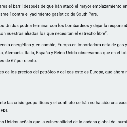
ares el barril después de que Irán atacó el mayor emplazamiento en
raelí contra el yacimiento gasístico de South Pars.
os Unidos podría terminar con los bombardeos y dejar la responsabi
n nuestros aliados los que necesitan el estrecho libre”.
encia energética y, en cambio, Europa es importadora neta de gas y
cia, Alemania, Italia, España y Reino Unido observamos que en el t
es de 67 por ciento.
nes de los precios del petróleo y del gas este es Europa, que ahor
e las crisis geopolíticas y el conflicto de Irán no ha sido una exc
o
FDI
.
s Unidos señala que la vulnerabilidad de la cadena global del sumi