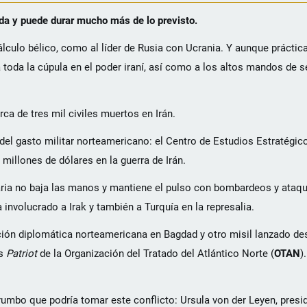
da y puede durar mucho más de lo previsto.
cálculo bélico, como al líder de Rusia con Ucrania. Y aunque prácti
toda la cúpula en el poder iraní, así como a los altos mandos de s
ca de tres mil civiles muertos en Irán.
 del gasto militar norteamericano: el Centro de Estudios Estratégic
illones de dólares en la guerra de Irán.
naria no baja las manos y mantiene el pulso con bombardeos y ataq
involucrado a Irak y también a Turquía en la represalia.
ción diplomática norteamericana en Bagdad y otro misil lanzado des
as
Patriot
de la Organización del Tratado del Atlántico Norte (
OTAN
)
umbo que podría tomar este conflicto: Ursula von der Leyen, presid