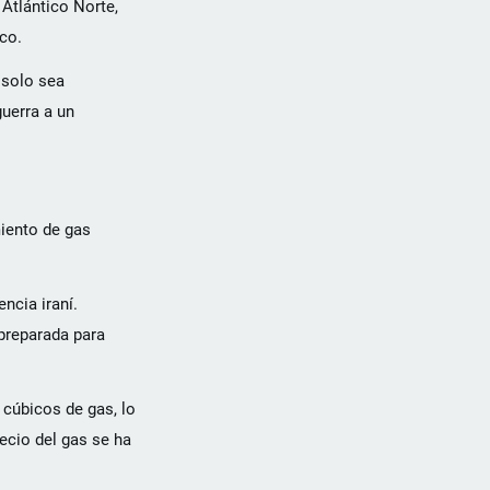
 Atlántico Norte,
ico.
 solo sea
guerra a un
iento de gas
ncia iraní.
preparada para
 cúbicos de gas, lo
ecio del gas se ha