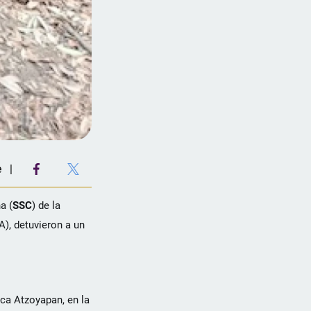
e
a (
SSC
) de la
), detuvieron a un
nca Atzoyapan, en la