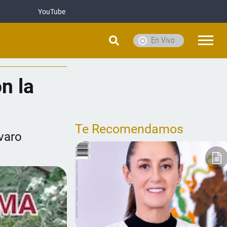
YouTube
En Vivo
n la
Te Recomendamos
lvaro