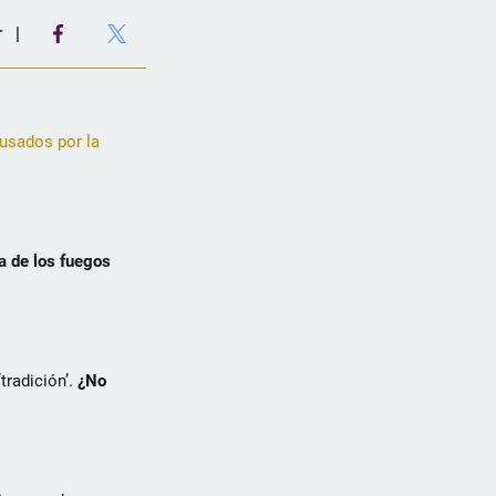
r
ausados por la
sa de los fuegos
tradición’.
¿No