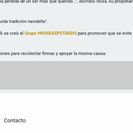
 la pérdida de un ser más que querido…", escribió Rosa, su propietar
rda tradición navideña".
k se creó el
Grupo
#NOSEASPETARDO
para promover que se evite 
iones para recolectar firmas y apoyar la misma causa.
Contacto