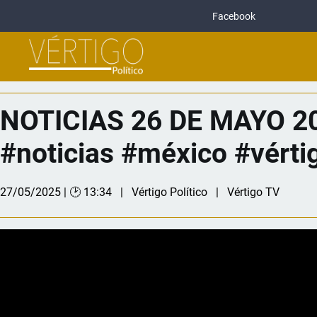
Facebook
NOTICIAS 26 DE MAYO 20
#noticias #méxico #vértig
27/05/2025 | 🕑 13:34
Vértigo Político
Vértigo TV