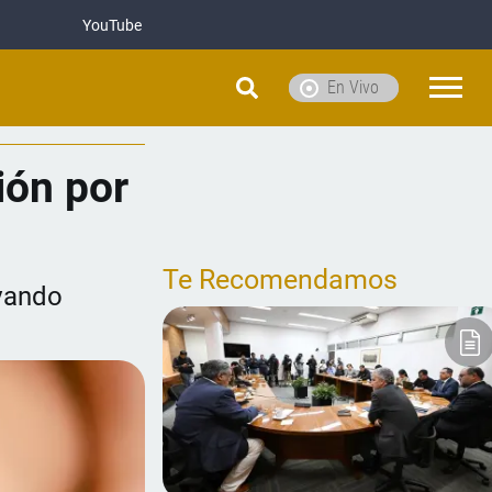
YouTube
En Vivo
ión por
Te Recomendamos
lvando