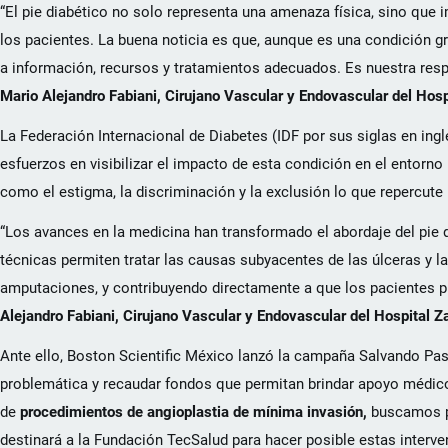
“El pie diabético no solo representa una amenaza física, sino que
los pacientes. La buena noticia es que, aunque es una condición g
a información, recursos y tratamientos adecuados. Es nuestra res
Mario Alejandro Fabiani, Cirujano Vascular y Endovascular del Hos
La Federación Internacional de Diabetes (IDF por sus siglas en in
esfuerzos en visibilizar el impacto de esta condición en el entorno 
como el estigma, la discriminación y la exclusión lo que repercut
“Los avances en la medicina han transformado el abordaje del pie 
técnicas permiten tratar las causas subyacentes de las úlceras y 
amputaciones, y contribuyendo directamente a que los pacientes pu
Alejandro Fabiani, Cirujano Vascular y Endovascular del Hospital 
Ante ello, Boston Scientific México lanzó la campaña Salvando Paso
problemática y recaudar fondos que permitan brindar apoyo médico 
de
procedimientos de angioplastia de mínima invasión,
buscamos pr
destinará a la Fundación TecSalud para hacer posible estas interv