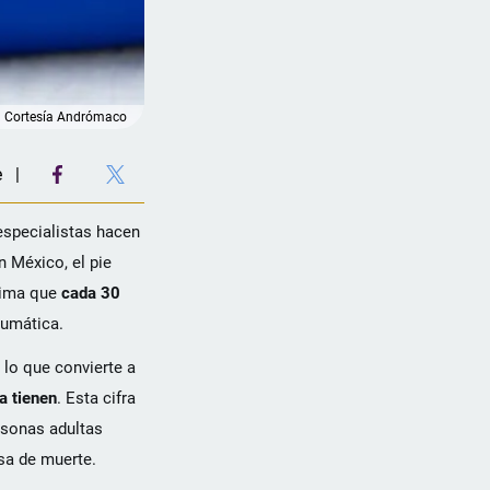
Cortesía Andrómaco
e
especialistas hacen
 México, el pie
stima que
cada 30
aumática.
 lo que convierte a
a tienen
. Esta cifra
rsonas adultas
sa de muerte.