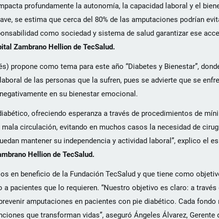
 impacta profundamente la autonomía, la capacidad laboral y el bie
rave, se estima que cerca del 80% de las amputaciones podrían evi
ponsabilidad como sociedad y sistema de salud garantizar ese acce
pital Zambrano Hellion de TecSalud.
glés) propone como tema para este año “Diabetes y Bienestar”, don
laboral de las personas que la sufren, pues se advierte que se enfre
e negativamente en su bienestar emocional.
diabético, ofreciendo esperanza a través de procedimientos de mín
la mala circulación, evitando en muchos casos la necesidad de ciru
edan mantener su independencia y actividad laboral”, explico el es
Zambrano Hellion de TecSalud.
s en beneficio de la Fundación TecSalud y que tiene como objetivo 
a pacientes que lo requieren. “Nuestro objetivo es claro: a través
evenir amputaciones en pacientes con pie diabético. Cada fondo
enciones que transforman vidas”, aseguró Ángeles Álvarez, Gerente