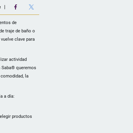
e
mentos de
de traje de baño o
 vuelve clave para
izar actividad
 En Saba® queremos
 comodidad, la
a a día:
elegir productos