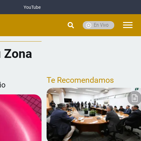
YouTube
En Vivo
u Zona
Te Recomendamos
io