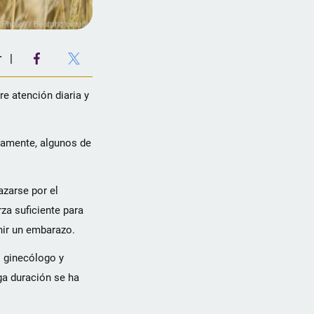
r
e atención diaria y
icamente, algunos de
azarse por el
za suficiente para
nir un embarazo.
o ginecólogo y
ga duración se ha