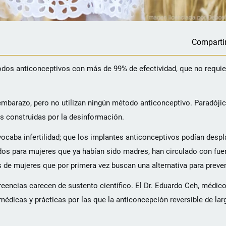
Comparti
dos anticonceptivos con más de 99% de efectividad, que no requier
 embarazo, pero no utilizan ningún método anticonceptivo. Paradój
s construidas por la desinformación.
vocaba infertilidad; que los implantes anticonceptivos podían despl
os para mujeres que ya habían sido madres, han circulado con fuer
s de mujeres que por primera vez buscan una alternativa para preve
eencias carecen de sustento científico. El Dr. Eduardo Ceh, médic
médicas y prácticas por las que la anticoncepción reversible de lar