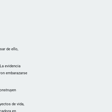
ar de ello,
La evidencia
raron embarazarse
construyen
ectos de vida,
ucadora en