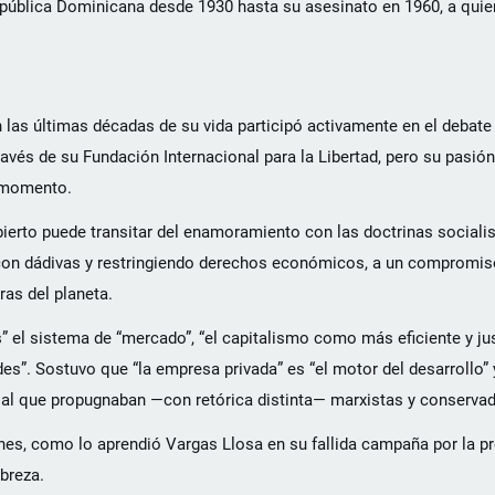
 República Dominicana desde 1930 hasta su asesinato en 1960, a qui
 las últimas décadas de su vida participó activamente en el debate 
vés de su Fundación Internacional para la Libertad, pero su pasión
o momento.
bierto puede transitar del enamoramiento con las doctrinas sociali
al con dádivas y restringiendo derechos económicos, a un compromis
ras del planeta.
” el sistema de “mercado”, “el capitalismo como más eficiente y ju
es”. Sostuvo que “la empresa privada” es “el motor del desarrollo” 
ocial que propugnaban —con retórica distinta— marxistas y conservad
nes, como lo aprendió Vargas Llosa en su fallida campaña por la p
breza.