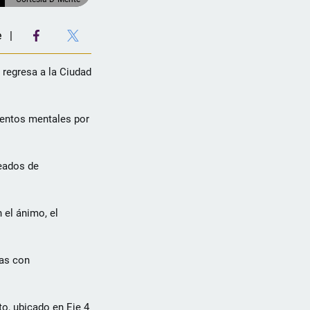
e
, regresa a la Ciudad
mientos mentales por
reados de
 el ánimo, el
tas con
to, ubicado en Eje 4