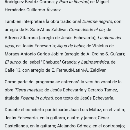
Rodríguez-Beatriz Corona; y
Para la libertad
, de Miguel
Hernández-Guillermo Álvarez.
También interpretará la obra tradicional
Duerme negrito
, con
arreglo de E. Solé-Atlas Zaldívar;
Crece desde el pie
, de
Alfredo Zitarrosa (arreglo de Jesús Echevarría);
La diosa del
agua
, de Jesús Echevarría;
Agua de beber
, de Vinicius de
Moraes-Antonio Carlos Jobim (arreglo de A. Ordine-S. Guízar);
El surco
, de Isabel "Chabuca" Granda; y
Latinoamérica
, de
Calle 13, con arreglo de E. Ferraudi-Latini-A. Zaldívar.
Como parte del programa se estrenará la versión vocal de la
obra
Tierra mestiza
, de Jesús Echevarría y Gerardo Tamez,
titulada
Poema In cuicatl
, con texto de Jesús Echevarría.
Durante el concierto participarán Juan Luis Mátuz, en el violín;
Jesús Echevarría, en la guitarra, cuatro y jarana; César
Castellanos, en la guitarra; Alejandro Gómez, en el contrabajo;