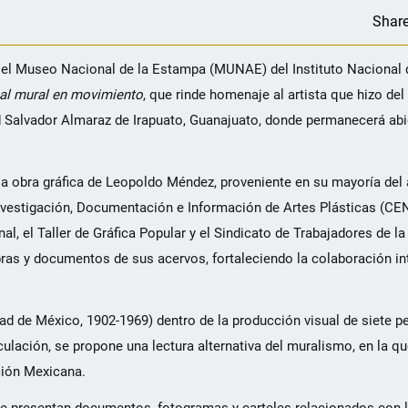
Shar
 el Museo Nacional de la Estampa (MUNAE) del Instituto Nacional d
al mural en movimiento
, que rinde homenaje al artista que hizo de
d Salvador Almaraz de Irapuato, Guanajuato, donde permanecerá abie
e la obra gráfica de Leopoldo Méndez, proveniente en su mayoría de
nvestigación, Documentación e Información de Artes Plásticas (CE
al, el Taller de Gráfica Popular y el Sindicato de Trabajadores de l
ras y documentos de sus acervos, fortaleciendo la colaboración int
d de México, 1902-1969) dentro de la producción visual de siete pe
culación, se propone una lectura alternativa del muralismo, en la qu
ción Mexicana.