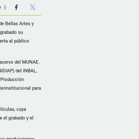
e
e Bellas Artes y
l grabado su
rta al público
l acervo del MUNAE.
NIDIAP) del INBAL,
a Producción
erinstitucional para
lículas, cuya
e el grabado y el