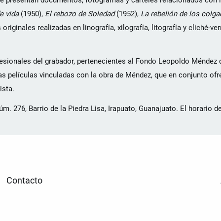
se presentan documentos, fotogramas y carteles relacionados con 
e vida
(1950),
El rebozo de Soledad
(1952),
La rebelión de los colg
iginales realizadas en linografía, xilografía, litografía y cliché-ver
ionales del grabador, pertenecientes al Fondo Leopoldo Méndez d
s películas vinculadas con la obra de Méndez, que en conjunto ofr
ista.
 276, Barrio de la Piedra Lisa, Irapuato, Guanajuato. El horario de
Contacto