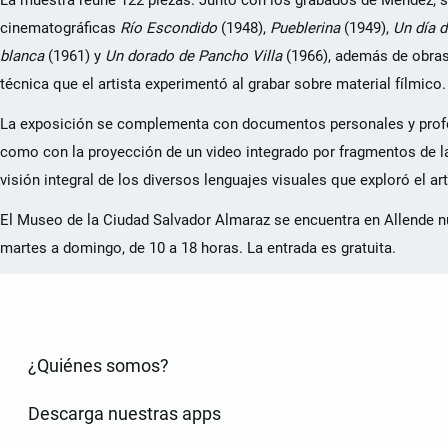
La muestra reúne 122 piezas. Junto con los grabados de Méndez, 
cinematográficas
Río Escondido
(1948),
Pueblerina
(1949),
Un día d
blanca
(1961) y
Un dorado de Pancho Villa
(1966), además de obras or
técnica que el artista experimentó al grabar sobre material fílmico.
La exposición se complementa con documentos personales y profes
como con la proyección de un video integrado por fragmentos de la
visión integral de los diversos lenguajes visuales que exploró el art
El Museo de la Ciudad Salvador Almaraz se encuentra en Allende núm.
martes a domingo, de 10 a 18 horas. La entrada es gratuita.
¿Quiénes somos?
Descarga nuestras apps