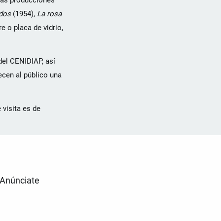
las producciones
ados
(1954),
La rosa
re o placa de vidrio,
el CENIDIAP, así
ecen al público una
 visita es de
Anúnciate