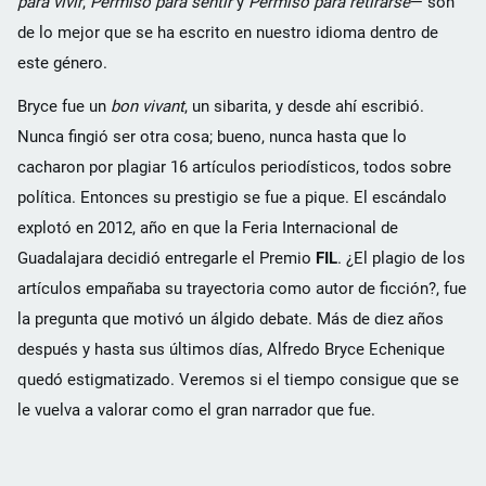
para vivir
,
Permiso para sentir
y
Permiso para retirarse
— son
de lo mejor que se ha escrito en nuestro idioma dentro de
este género.
Bryce fue un
bon vivant
, un sibarita, y desde ahí escribió.
Nunca fingió ser otra cosa; bueno, nunca hasta que lo
cacharon por plagiar 16 artículos periodísticos, todos sobre
política. Entonces su prestigio se fue a pique. El escándalo
explotó en 2012, año en que la Feria Internacional de
Guadalajara decidió entregarle el Premio
FIL
. ¿El plagio de los
artículos empañaba su trayectoria como autor de ficción?, fue
la pregunta que motivó un álgido debate. Más de diez años
después y hasta sus últimos días, Alfredo Bryce Echenique
quedó estigmatizado. Veremos si el tiempo consigue que se
le vuelva a valorar como el gran narrador que fue.