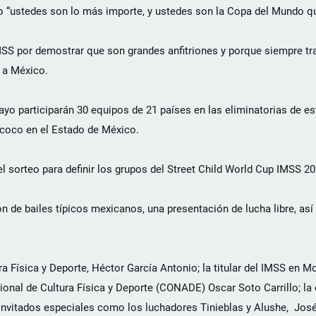
jo “ustedes son lo más importe, y ustedes son la Copa del Mundo q
 IMSS por demostrar que son grandes anfitriones y porque siempre t
a a México.
o participarán 30 equipos de 21 países en las eliminatorias de este
xcoco en el Estado de México.
l sorteo para definir los grupos del Street Child World Cup IMSS 20
n de bailes típicos mexicanos, una presentación de lucha libre, as
ra Física y Deporte, Héctor García Antonio; la titular del IMSS en 
cional de Cultura Física y Deporte (CONADE) Oscar Soto Carrillo; la
nvitados especiales como los luchadores Tinieblas y Alushe, Jos