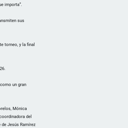
ue importa”.
ransmiten sus
 torneo, y la final
26.
í como un gran
Morelos, Mónica
 coordinadora del
é de Jesús Ramírez