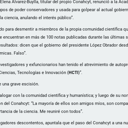
lena Álvarez-Buylla, titular del propio Conahcyt, renunció a la Ac
rupos de poder conservadores y usada para golpear al actual gobier
a ciencia, anulando el interés público”.
o para desmentir a miembros de la propia comunidad científica q
se encuentran en más de 100 notas publicadas durante las últimas 
esultados: dicen que el gobierno del presidente López Obrador des
micas. Falso”.
nvestigadores y exfuncionarios han tenido el atrevimiento de auto
iencias, Tecnologías e Innovación (
HCTI
)”.
 una grave escisión.
alogar con la comunidad científica y humanística; y luego de su n
ón del Conahcyt: “La mayoría de ellos son amigos míos, son compa
ancia de la ciencia. Me reuniré con todos”.
tigadores descontentos, apuntala que el paso del Conahcyt a una n