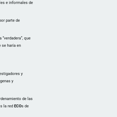
ales e informales de
por parte de
a “verdadera”, que
 se haría en
estigadores y
ígenas y
rdenamiento de las
s la red
ECO
s de