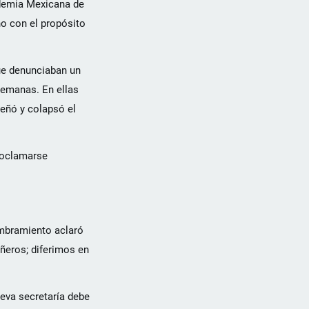
ademia Mexicana de
no con el propósito
ue denunciaban un
semanas. En ellas
deñó y colapsó el
proclamarse
ombramiento aclaró
ñeros; diferimos en
ueva secretaría debe