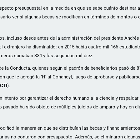
aspecto presupuestal en la medida en que se sabe cuánto destinar 
esario ver si algunas becas se modifican en términos de montos o 
os, incluso desde antes de la administración del presidente André
el extranjero ha disminuido: en 2015 había cuatro mil 166 estudian
rimeros sumaban 334 y los segundos mil diez.
e la Conducta, quienes según el padrón de beneficiarios pasó de 8
 que le agregó la ‘H’ al Conahcyt, luego de aprobarse y publicarse
CTI
).
n intento por garantizar el derecho humano a la ciencia y respaldar 
 pasado ha sido objeto de múltiples juicios de amparo y hoy en dí
ificó la manera en que se distribuían las becas y financiamiento
tarias no contaron con presupuesto. Además, se eliminaron algunas