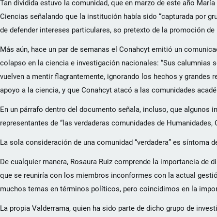
Tan dividida estuvo la comunidad, que en marzo de este año María E
Ciencias señalando que la institución había sido “capturada por g
de defender intereses particulares, so pretexto de la promoción de l
Más aún, hace un par de semanas el Conahcyt emitió un comunicad
colapso en la ciencia e investigación nacionales: “Sus calumnias 
vuelven a mentir flagrantemente, ignorando los hechos y grandes r
apoyo a la ciencia, y que Conahcyt atacó a las comunidades acadé
En un párrafo dentro del documento señala, incluso, que algunos i
representantes de “las verdaderas comunidades de Humanidades, C
La sola consideración de una comunidad “verdadera” es síntoma de
De cualquier manera, Rosaura Ruiz comprende la importancia de di
que se reuniría con los miembros inconformes con la actual gesti
muchos temas en términos políticos, pero coincidimos en la import
La propia Valderrama, quien ha sido parte de dicho grupo de inves