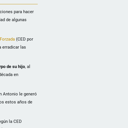
ciones para hacer
dad de algunas
 Forzada
(CED por
 erradicar las
rpo de su hijo
, al
 década en
an Antonio le generó
dos estos años de
egún la CED