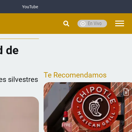
YouTube
En Vivo
d de
Te Recomendamos
es silvestres