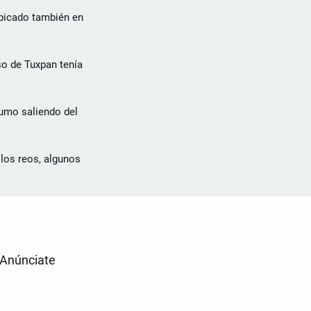
ubicado también en
so de Tuxpan tenía
humo saliendo del
los reos, algunos
Anúnciate