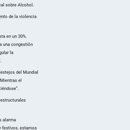
cal sobre Alcohol.
nto de la violencia
sta en un 30%.
 a una congestión
ular la
.
festejos del Mundial
 Mientras el
tiéndose”.
estructurales
os alarma
y festivos, estamos