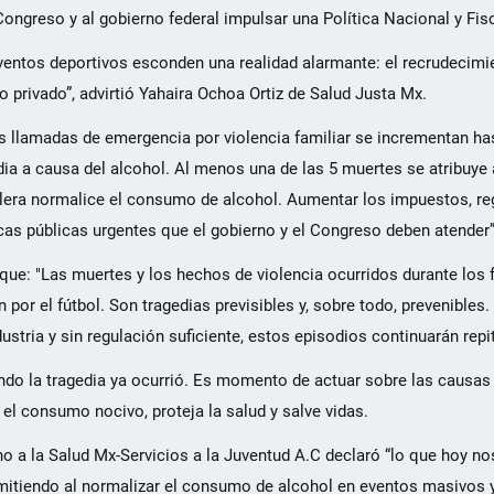
Congreso y al gobierno federal impulsar una Política Nacional y Fis
eventos deportivos esconden una realidad alarmante: el recrudecimie
 privado”, advirtió Yahaira Ochoa Ortiz de Salud Justa Mx.
 llamadas de emergencia por violencia familiar se incrementan ha
dia a causa del alcohol. Al menos una de las 5 muertes se atribuye
lera normalice el consumo de alcohol. Aumentar los impuestos, reg
ticas públicas urgentes que el gobierno y el Congreso deben atender”
ue: "Las muertes y los hechos de violencia ocurridos durante los 
por el fútbol. Son tragedias previsibles y, sobre todo, prevenibles.
tria y sin regulación suficiente, estos episodios continuarán repi
o la tragedia ya ocurrió. Es momento de actuar sobre las causas 
el consumo nocivo, proteja la salud y salve vidas.
o a la Salud Mx-Servicios a la Juventud A.C declaró “lo que hoy n
mitiendo al normalizar el consumo de alcohol en eventos masivos 