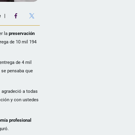
e
er la
preservación
rega de 10 mil 194
entrega de 4 mil
, se pensaba que
o agradeció a todas
cción y con ustedes
mía profesional
guró.