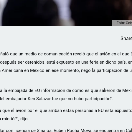
Foto: Gob
Shar
señaló que un medio de comunicación reveló que el avión en el qu
spués ser detenidos, está expuesto en una feria en dicho país, en
ión Americana en México en ese momento, negó la participación de 
a a la embajada de EU información de cómo es que salieron de Méxi
 del embajador Ken Salazar fue que no hubo participación”.
que el avión por el que arriban estas personas a EU está expuesto 
 mintió?”, dijo.
ador con licencia de Sinaloa, Rubén Rocha Moya, se encuentra en Cu