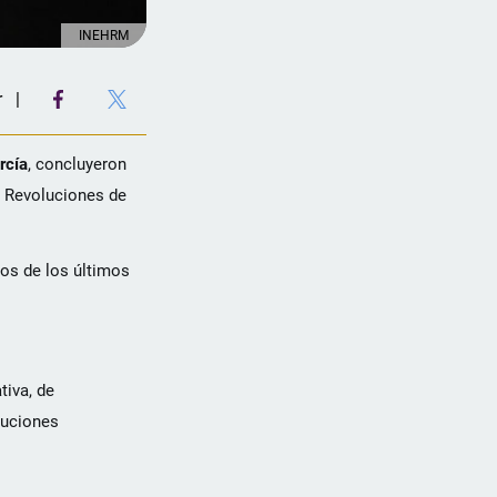
INEHRM
r
rcía
, concluyeron
as Revoluciones de
nos de los últimos
tiva, de
ituciones