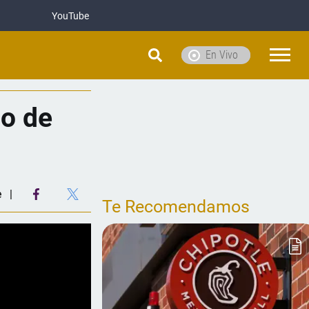
YouTube
En Vivo
go de
e
Te Recomendamos