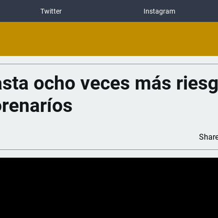
Twitter
Instagram
asta ocho veces más ries
orenaríos
Shar