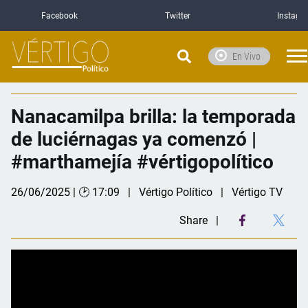
Facebook
Twitter
Instagr
En Vivo
Nanacamilpa brilla: la temporada
de luciérnagas ya comenzó |
#marthamejía #vértigopolítico
26/06/2025 | 🕑 17:09
Vértigo Político
Vértigo TV
Share