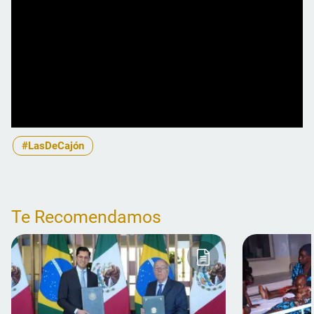
#LasDeCajón
Te Recomendamos