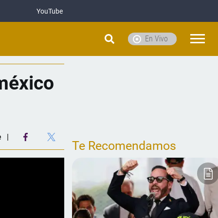
YouTube
En Vivo
méxico
e
Te Recomendamos