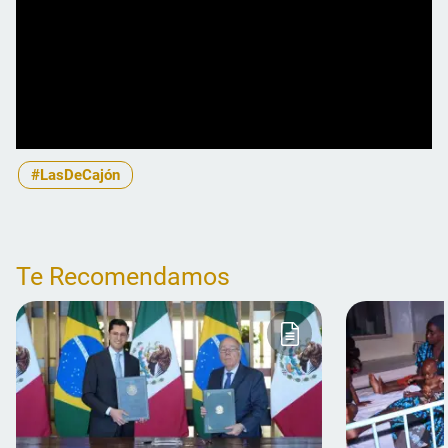
#LasDeCajón
Te Recomendamos