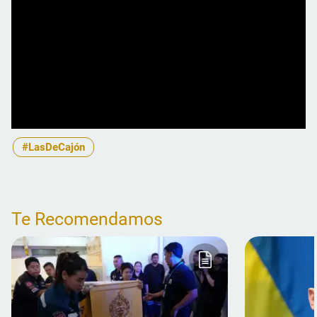
#LasDeCajón
Te Recomendamos