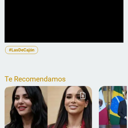
#LasDeCajón
Te Recomendamos