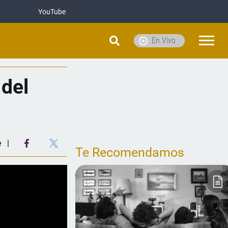
YouTube
En Vivo
 del
e
Te Recomendamos