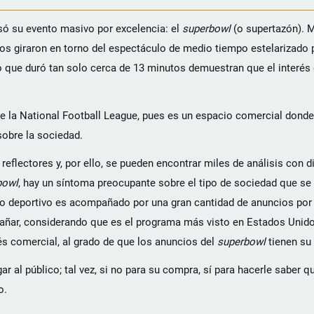
só su evento masivo por excelencia: el
superbowl
(o supertazón). M
ios giraron en torno del espectáculo de medio tiempo estelarizado 
o que duró tan solo cerca de 13 minutos demuestran que el interés 
e la National Football League, pues es un espacio comercial dond
sobre la sociedad.
flectores y, por ello, se pueden encontrar miles de análisis con d
bowl
, hay un síntoma preocupante sobre el tipo de sociedad que se
 deportivo es acompañado por una gran cantidad de anuncios por 
rañar, considerando que es el programa más visto en Estados Unid
s comercial, al grado de que los anuncios del
superbowl
tienen su
r al público; tal vez, si no para su compra, sí para hacerle saber q
o.