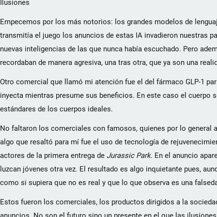
Ilusiones
Empecemos por los más notorios: los grandes modelos de lenguaje,
transmitía el juego los anuncios de estas IA invadieron nuestras pa
nuevas inteligencias de las que nunca había escuchado. Pero adem
recordaban de manera agresiva, una tras otra, que ya son una reali
Otro comercial que llamó mi atención fue el del fármaco GLP-1 para
inyecta mientras presume sus beneficios. En este caso el cuerpo 
estándares de los cuerpos ideales.
No faltaron los comerciales con famosos, quienes por lo general 
algo que resaltó para mí fue el uso de tecnología de rejuvenecimien
actores de la primera entrega de
Jurassic Park
. En el anuncio apar
luzcan jóvenes otra vez. El resultado es algo inquietante pues, au
como si supiera que no es real y que lo que observa es una falsed
Estos fueron los comerciales, los productos dirigidos a la socieda
anuncios. No son el futuro sino un presente en el que las ilusion