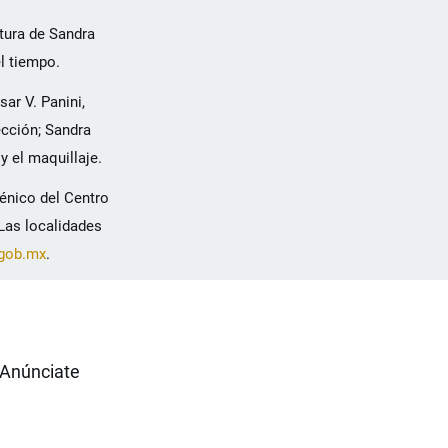
itura de Sandra
l tiempo.
ar V. Panini,
ección; Sandra
y el maquillaje.
lénico del Centro
 Las localidades
.gob.mx
.
Anúnciate