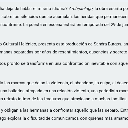
lia deja de hablar el mismo idioma?
Archipiélago
, la obra escrita p
ria sobre los silencios que se acumulan, las heridas que permanecen 
contrarse. La puesta en escena estará en temporada del 29 de junio
tro Cultural Helénico, presenta esta producción de Sandra Burgos, 
rmanas separadas por años de resentimientos, ausencias y secreto
dos pronto se transforma en una confrontación inevitable con aque
a las marcas que dejan la violencia, el abandono, la culpa, el deseo
na bailarina atrapada en una relación violenta, una periodista mar
un retrato íntimo de las fracturas que atraviesan a muchas familia
e y obligan a las hermanas a confrontar aquello que las separó. Ent
lago explora la dificultad de comunicarnos con quienes más amamos