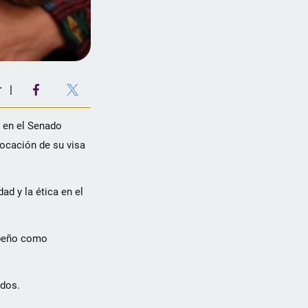
r
 en el Senado
vocación de su visa
d y la ética en el
mpeño como
idos.