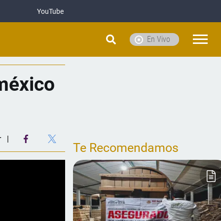
YouTube
En Vivo
méxico
r
Te Recomendamos