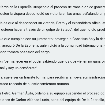
lardo de la Espriella, suspendió el proceso de transición de gobier
quien la víspera desconoció su victoria en las urnas señalando un 
ales que al desconocer su victoria, Petro y el excandidato oficiali
o quieren hacer a través de un golpe de Estado", del que no dio prue
a que cumplan con su juramento: proteger la Constitución y la de
aseguró De la Espriella, quien pidió a la comunidad internacional v
uando tomará posesión del cargo.
en "permanecer en el poder sabiendo que los que vienen no ganaron
inal y soy un demócrata".
suele ser un trámite formal para recibir a la nueva administración
a estado rodeado de cuestionamientos mutuos.
de Petro, Germán Ávila, ordenó a su equipo suspender el proceso 
iones de Carlos Alfonso Lucio, parte del equipo de De la Espriella,