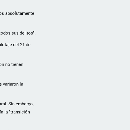
emos absolutamente
 todos sus delitos".
alotaje del 21 de
ón no tienen
e variaron la
oral. Sin embargo,
a la "transición