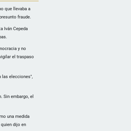
no que llevaba a
presunto fraude.
sta Iván Cepeda
bas.
mocracia y no
igilar el traspaso
 las elecciones",
. Sin embargo, el
como una medida
 quien dijo en