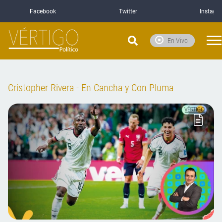
Facebook
Twitter
Instagr
En Vivo
Cristopher Rivera - En Cancha y Con Pluma