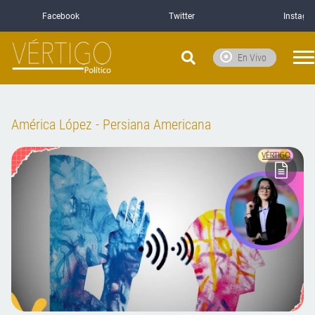
Facebook
Twitter
Instagr
En Vivo
América López - Persiana Americana