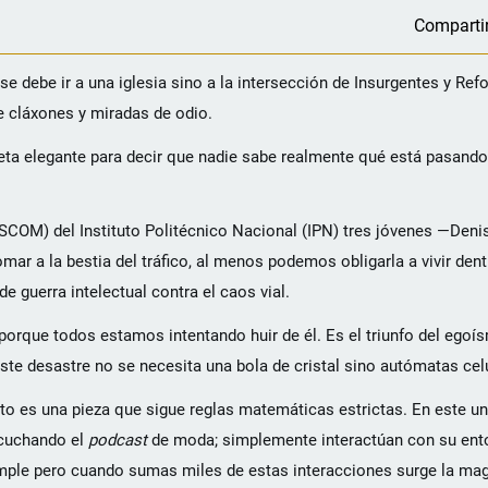
Comparti
e debe ir a una iglesia sino a la intersección de Insurgentes y Ref
 de cláxones y miradas de odio.
ueta elegante para decir que nadie sabe realmente qué está pasand
SCOM) del Instituto Politécnico Nacional (IPN) tres jóvenes —Deni
 a la bestia del tráfico, al menos podemos obligarla a vivir dent
 guerra intelectual contra el caos vial.
 porque todos estamos intentando huir de él. Es el triunfo del egoí
ste desastre no se necesita una bola de cristal sino autómatas cel
uto es una pieza que sigue reglas matemáticas estrictas. En este uni
escuchando el
podcast
de moda; simplemente interactúan con su ento
imple pero cuando sumas miles de estas interacciones surge la magi