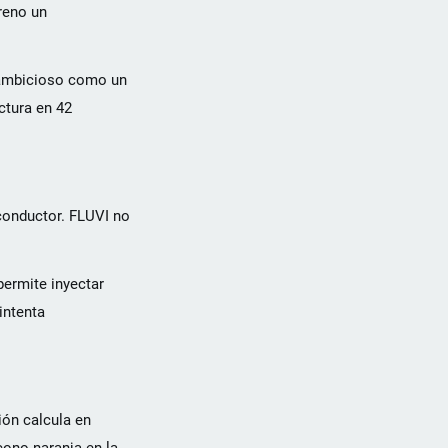
reno un
n ambicioso como un
ctura en 42
 conductor. FLUVI no
permite inyectar
intenta
ión calcula en