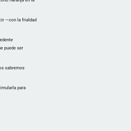
cono naranja en la
ir —con la frialdad
cedente
ue puede ser
enos sabremos
imularla para