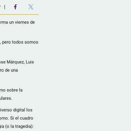
r
orma un viernes de
o, pero todos somos
sse Márquez, Luis
ro de una
smo sobre la
ulares.
verso digital los
rno. Si el cuadro
a (o la tragedia):