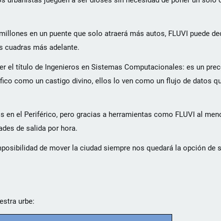
os urbanistas jueguen a ser dioses sin necesidad de poner un solo 
 millones en un puente que solo atraerá más autos, FLUVI puede dec
os cuadras más adelante.
ner el título de Ingenieros en Sistemas Computacionales: es un pre
ico como un castigo divino, ellos lo ven como un flujo de datos q
ados en el Periférico, pero gracias a herramientas como FLUVI al m
des de salida por hora.
posibilidad de mover la ciudad siempre nos quedará la opción de s
estra urbe: