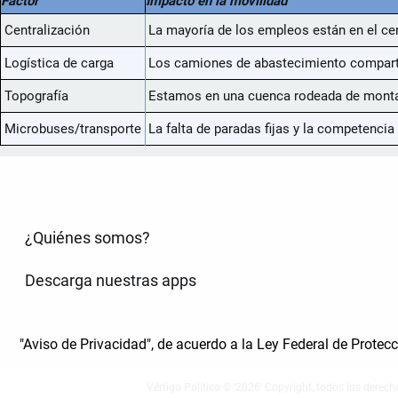
Factor
Impacto en la movilidad
Centralización
La mayoría de los empleos están en el cent
Logística de carga
Los camiones de abastecimiento comparten
Topografía
Estamos en una cuenca rodeada de montaña
Microbuses/transporte
La falta de paradas fijas y la competencia 
¿Quiénes somos?
Descarga nuestras apps
"Aviso de Privacidad", de acuerdo a la Ley Federal de Prote
Vértigo Político © ‘2026' Copyright, todos los derech