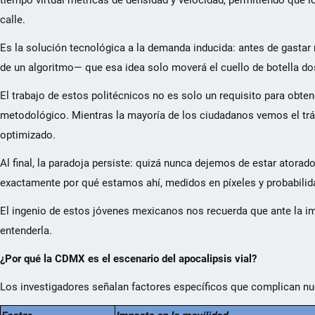
tiempo virtual métricas de densidad y velocidad, permitiendo que l
calle.
Es la solución tecnológica a la demanda inducida: antes de gastar
de un algoritmo— que esa idea solo moverá el cuello de botella d
El trabajo de estos politécnicos no es solo un requisito para obte
metodológico. Mientras la mayoría de los ciudadanos vemos el tráf
optimizado.
Al final, la paradoja persiste: quizá nunca dejemos de estar ator
exactamente por qué estamos ahí, medidos en píxeles y probabilida
El ingenio de estos jóvenes mexicanos nos recuerda que ante la im
entenderla.
¿Por qué la CDMX es el escenario del apocalipsis vial?
Los investigadores señalan factores específicos que complican nu