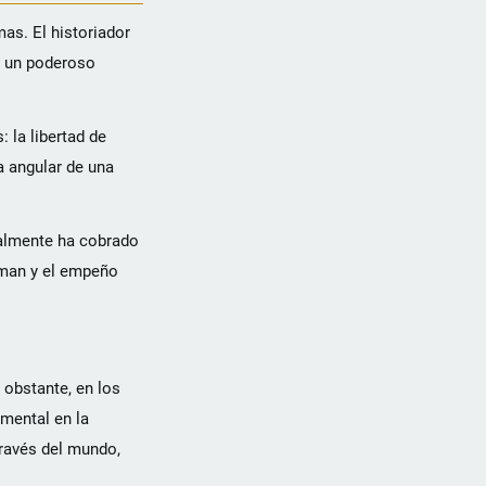
as. El historiador
e un poderoso
 la libertad de
a angular de una
almente ha cobrado
dman y el empeño
 obstante, en los
amental en la
través del mundo,