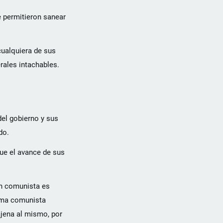
e permitieron sanear
cualquiera de sus
rales intachables.
el gobierno y sus
do.
que el avance de sus
ón comunista es
tema comunista
ajena al mismo, por