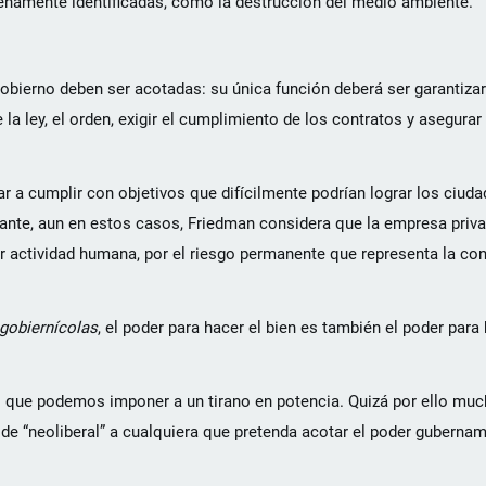
plenamente identificadas, como la destrucción del medio ambiente.
obierno deben ser acotadas: su única función deberá ser garantizar
 la ley, el orden, exigir el cumplimiento de los contratos y asegura
r a cumplir con objetivos que difícilmente podrían lograr los ciu
tante, aun en estos casos, Friedman considera que la empresa priva
er actividad humana, por el riesgo permanente que representa la co
gobiernícolas
, el poder para hacer el bien es también el poder para 
 que podemos imponer a un tirano en potencia. Quizá por ello muc
e “neoliberal” a cualquiera que pretenda acotar el poder gubernam