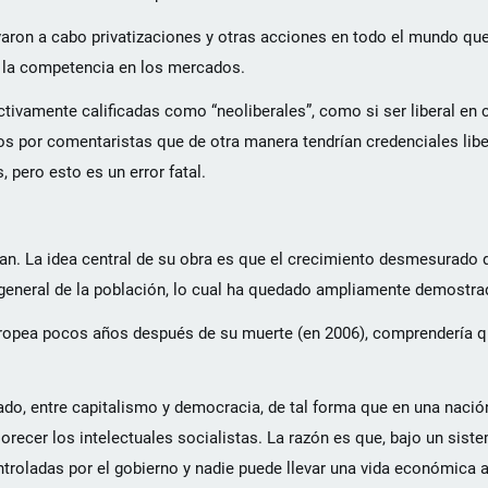
evaron a cabo privatizaciones y otras acciones en todo el mundo qu
 y la competencia en los mercados.
tivamente calificadas como “neoliberales”, como si ser liberal en 
dos por comentaristas que de otra manera tendrían credenciales libe
 pero esto es un error fatal.
n. La idea central de su obra es que el crecimiento desmesurado d
r general de la población, lo cual ha quedado ampliamente demostra
 europea pocos años después de su muerte (en 2006), comprendería 
cado, entre capitalismo y democracia, de tal forma que en una naci
florecer los intelectuales socialistas. La razón es que, bajo un sis
ontroladas por el gobierno y nadie puede llevar una vida económica 